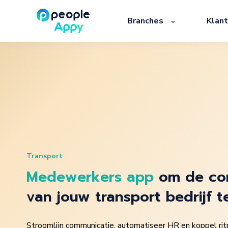
Branches
Klan
Transport
Medewerkers app
om de co
van jouw transport bedrijf t
Stroomlijn communicatie, automatiseer HR en koppel rit