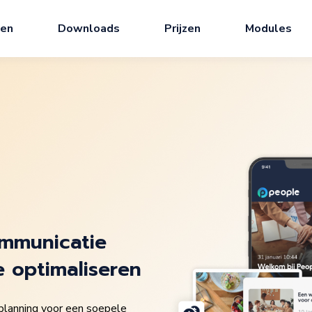
ten
Downloads
Prijzen
Modules
mmunicatie
e optimaliseren
planning voor een soepele