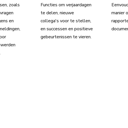
sen, zoals
Functies om verjaardagen
Eenvoudi
vragen
te delen, nieuwe
manier 
gens en
collega's voor te stellen,
rapport
emeldingen,
en successen en positieve
documen
oor
gebeurtenissen te vieren.
g werden
.